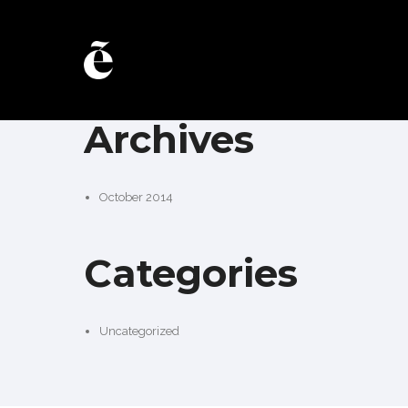
Nihil quaeque moderatius quo ut, eu vix noster fierent postu
nonumy mediocritatem mea an.
Archives
October 2014
Categories
Uncategorized